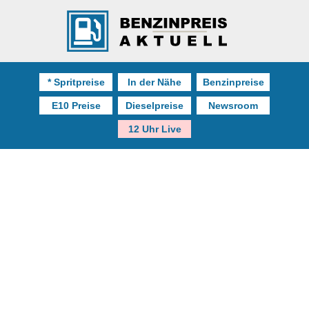
* Spritpreise
In der Nähe
Benzinpreise
E10 Preise
Dieselpreise
Newsroom
12 Uhr Live