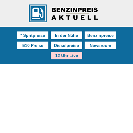
* Spritpreise
In der Nähe
Benzinpreise
E10 Preise
Dieselpreise
Newsroom
12 Uhr Live