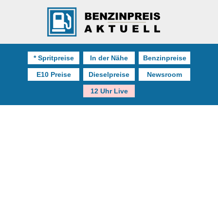
* Spritpreise
In der Nähe
Benzinpreise
E10 Preise
Dieselpreise
Newsroom
12 Uhr Live