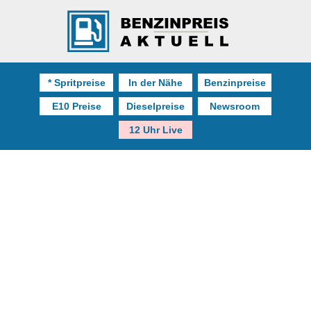
* Spritpreise
In der Nähe
Benzinpreise
E10 Preise
Dieselpreise
Newsroom
12 Uhr Live