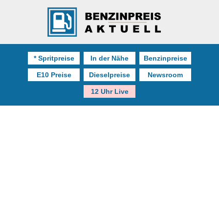
* Spritpreise
In der Nähe
Benzinpreise
E10 Preise
Dieselpreise
Newsroom
12 Uhr Live