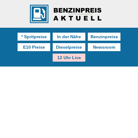
* Spritpreise
In der Nähe
Benzinpreise
E10 Preise
Dieselpreise
Newsroom
12 Uhr Live