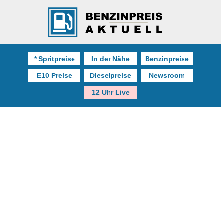
* Spritpreise
In der Nähe
Benzinpreise
E10 Preise
Dieselpreise
Newsroom
12 Uhr Live