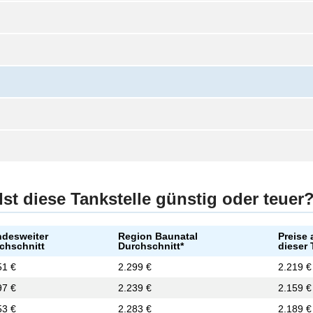
Ist diese Tankstelle günstig oder teuer
desweiter
Region Baunatal
Preise 
chschnitt
Durchschnitt*
dieser 
51 €
2.299 €
2.219 €
97 €
2.239 €
2.159 €
53 €
2.283 €
2.189 €