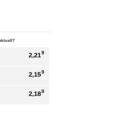
aktuell?
9
2,21
9
2,15
9
2,18