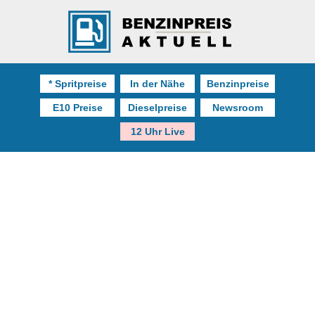
* Spritpreise
In der Nähe
Benzinpreise
E10 Preise
Dieselpreise
Newsroom
12 Uhr Live