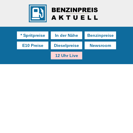
* Spritpreise
In der Nähe
Benzinpreise
E10 Preise
Dieselpreise
Newsroom
12 Uhr Live