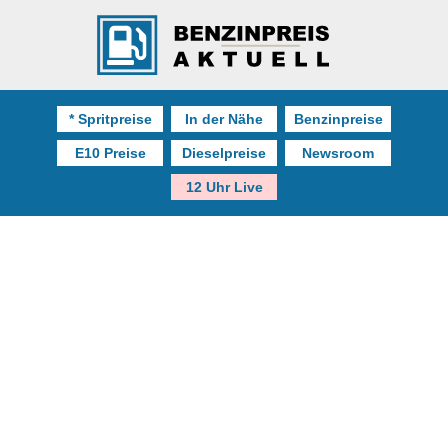
* Spritpreise
In der Nähe
Benzinpreise
E10 Preise
Dieselpreise
Newsroom
12 Uhr Live