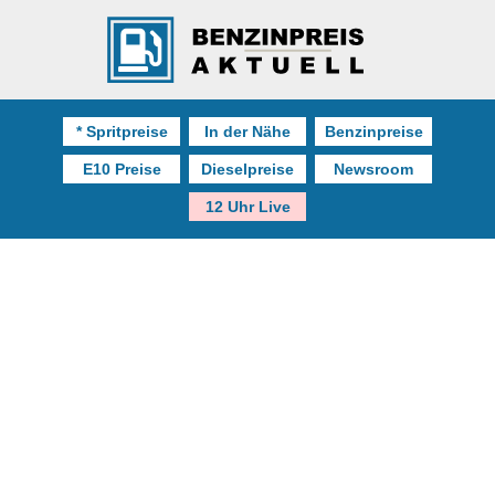
* Spritpreise
In der Nähe
Benzinpreise
E10 Preise
Dieselpreise
Newsroom
12 Uhr Live