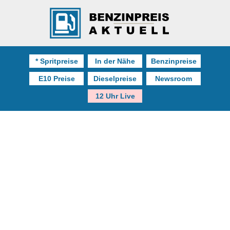
* Spritpreise
In der Nähe
Benzinpreise
E10 Preise
Dieselpreise
Newsroom
12 Uhr Live