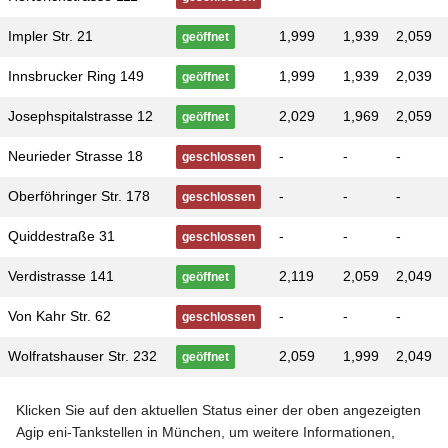
Impler Str. 21
1,999
1,939
2,059
geöffnet
Innsbrucker Ring 149
1,999
1,939
2,039
geöffnet
Josephspitalstrasse 12
2,029
1,969
2,059
geöffnet
Neurieder Strasse 18
-
-
-
geschlossen
Oberföhringer Str. 178
-
-
-
geschlossen
Quiddestraße 31
-
-
-
geschlossen
Verdistrasse 141
2,119
2,059
2,049
geöffnet
Von Kahr Str. 62
-
-
-
geschlossen
Wolfratshauser Str. 232
2,059
1,999
2,049
geöffnet
Klicken Sie auf den aktuellen Status einer der oben angezeigten
Agip eni-Tankstellen in München, um weitere Informationen,