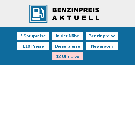
* Spritpreise
In der Nähe
Benzinpreise
E10 Preise
Dieselpreise
Newsroom
12 Uhr Live