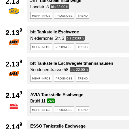
2.13
JET Tankstelle Eschwege
Landstr. 8
bis 23:00 h
mehr infos
prognose
trend
9
2.13
bft Tankstelle Eschwege
Niederhoner Str. 3
bis 23:00 h
mehr infos
prognose
trend
9
2.13
bft Tankstelle Eschwege/eltmannshausen
Soodenerstrasse 58
bis 22:00 h
mehr infos
prognose
trend
9
2.14
AVIA Tankstelle Eschwege
Brühl 11
24h
mehr infos
prognose
trend
9
2.14
ESSO Tankstelle Eschwege