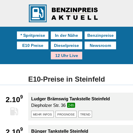
* Spritpreise
In der Nähe
Benzinpreise
E10 Preise
Dieselpreise
Newsroom
12 Uhr Live
E10-Preise in Steinfeld
9
2.10
Ludger Brämswig Tankstelle Steinfeld
Diepholzer Str. 36
24h
mehr infos
prognose
trend
9
2.10
Bünger Tankstelle Steinfeld