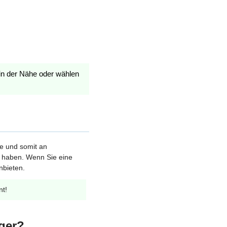
in der Nähe oder wählen
le und somit an
et haben. Wenn Sie eine
nbieten.
nt!
ger?