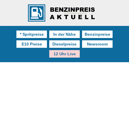
* Spritpreise
In der Nähe
Benzinpreise
E10 Preise
Dieselpreise
Newsroom
12 Uhr Live